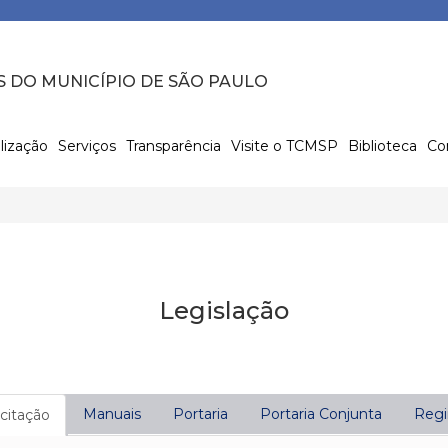
S DO MUNICÍPIO DE SÃO PAULO
lização
Serviços
Transparência
Visite o TCMSP
Biblioteca
Co
Legislação
Manuais
Portaria
Portaria Conjunta
Regi
icitação