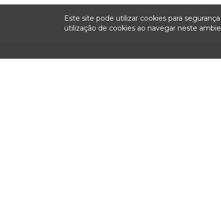
Este site pode utilizar cookies para seguran
utilização de cookies ao navegar neste amb
Institucional
Sessões
Fiscalizaç
Plenárias
Colegiado
Relatórios anu
fiscalização
Ao Vivo
História
Pauta
Missão, Visão e Valores
Ata
Relatorias
Notas Taquigráficas
Organograma
Sustentação Oral
Competências
Acompanhe as Sessões
Legislação