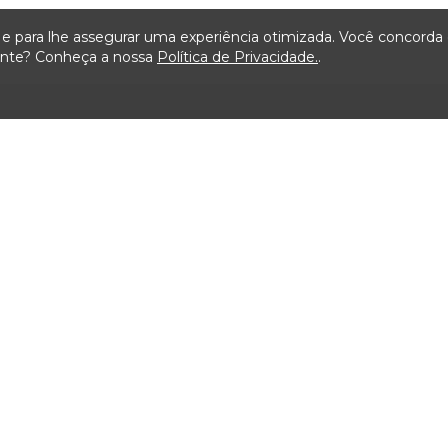
ça e para lhe assegurar uma experiência otimizada. Você concord
iente? Conheça a nossa
Política de Privacidade.
.
Mapa do Site
ão
Serviços
Transparência
Visit
ais de
Carta de Serviços ao
Licitações TCMSP
Agende
Usuário
Acesso à Informação
Consulta Processos
Solicitação de dados
Prazos Processuais
Contrato e Afins
Protocolo Eletrônico
Execução
Cartório
Orçamentária e
Financeira
Emissão de Certidões /
Atestados
Servidores