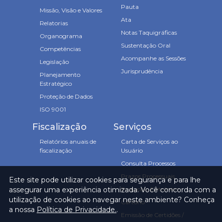
Pauta
Missão, Visão e Valores
Ata
Relatorias
Notas Taquigráficas
Organograma
Sustentação Oral
Competências
Acompanhe as Sessões
Legislação
Jurisprudência
Planejamento
Estratégico
Proteção de Dados
ISO 9001
Fiscalização
Serviços
Relatórios anuais de
Carta de Serviços ao
fiscalização
Usuário
Consulta Processos
Prazos Processuais
Este site pode utilizar cookies para segurança e para lhe
assegurar uma experiência otimizada. Você concorda com a
Protocolo Eletrônico
utilização de cookies ao navegar neste ambiente? Conheça
Cartório
a nossa
Política de Privacidade.
.
Emissão de Certidões /