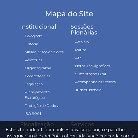
Mapa do Site
Institucional
Sessões
Plenárias
Colegiado
Ao Vivo
História
Pauta
Missão, Visão e Valores
Ata
Relatorias
Notas Taquigráficas
Organograma
Sustentação Oral
Competências
Acompanhe as Sessões
Legislação
Jurisprudência
Planejamento
Estratégico
Proteção de Dados
ISO 9001
Fiscalização
Serviços
Este site pode utilizar cookies para segurança e para lhe
Relatórios anuais de
Carta de Serviços ao
assegurar uma experiência otimizada. Você concorda com a