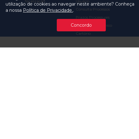
fiscalização
Usuário
utilização de cookies ao navegar neste ambiente? Conheça
Consulta Processos
a nossa
Política de Privacidade.
.
Prazos Processuais
Concordo
Protocolo Eletrônico
Cartório
Emissão de Certidões /
Atestados
Ofícios e Intimações
Multas e
Procedimentos
Ouvidoria
Transparência
Visite o TCMSP
Licitações TCMSP
Agende sua Visita
Acesso à Informação
Solicitação de dados
Contrato e Afins
Execução
Orçamentária e