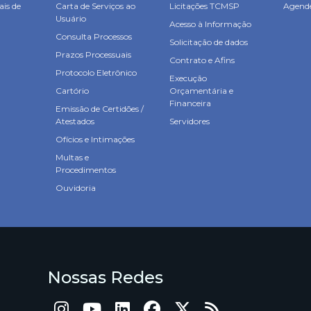
ais de
Carta de Serviços ao
Licitações TCMSP
Agende
Usuário
Acesso à Informação
Consulta Processos
Solicitação de dados
Prazos Processuais
Contrato e Afins
Protocolo Eletrônico
Execução
Cartório
Orçamentária e
Financeira
Emissão de Certidões /
Atestados
Servidores
Ofícios e Intimações
Multas e
Procedimentos
Ouvidoria
Nossas Redes