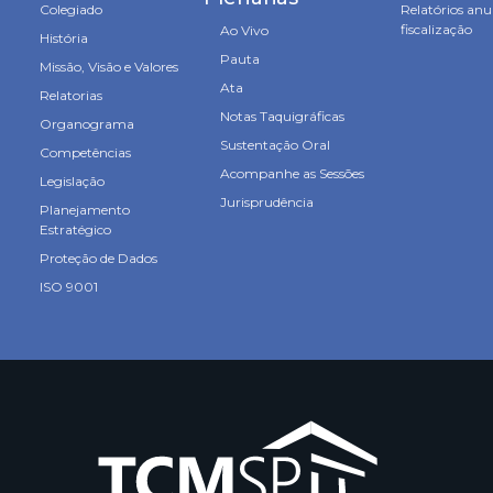
Colegiado
Relatórios anu
fiscalização
Ao Vivo
História
Pauta
Missão, Visão e Valores
Ata
Relatorias
Notas Taquigráficas
Organograma
Sustentação Oral
Competências
Acompanhe as Sessões
Legislação
Jurisprudência
Planejamento
Estratégico
Proteção de Dados
ISO 9001