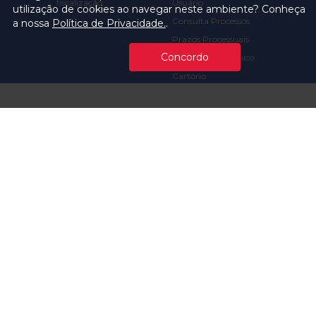
fiscalização
Usuário
utilização de cookies ao navegar neste ambiente? Conheça
Consulta Processos
a nossa
Política de Privacidade.
.
Prazos Processuais
Concordo
Protocolo Eletrônico
Cartório
Emissão de Certidões /
Atestados
Ofícios e Intimações
Multas e
Procedimentos
Ouvidoria
Transparência
Visite o TCMSP
Licitações TCMSP
Agende sua Visita
Acesso à Informação
Solicitação de dados
Contrato e Afins
Execução
Orçamentária e