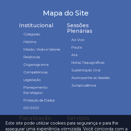
Mapa do Site
Institucional
Sessões
Plenárias
Colegiado
Ao Vivo
História
Pauta
Missão, Visão e Valores
Ata
Relatorias
Notas Taquigráficas
Organograma
Sustentação Oral
Competências
Acompanhe as Sessões
Legislação
Jurisprudência
Planejamento
Estratégico
Proteção de Dados
ISO 9001
Fiscalização
Serviços
Este site pode utilizar cookies para segurança e para lhe
Relatórios anuais de
Carta de Serviços ao
assegurar uma experiência otimizada. Você concorda com a