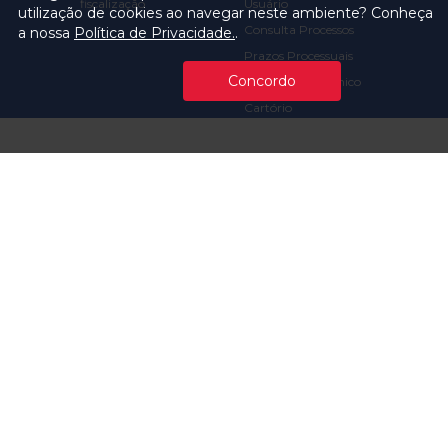
fiscalização
Usuário
utilização de cookies ao navegar neste ambiente? Conheça
Consulta Processos
a nossa
Política de Privacidade.
.
Prazos Processuais
Concordo
Protocolo Eletrônico
Cartório
Emissão de Certidões /
Atestados
Ofícios e Intimações
Multas e
Procedimentos
Ouvidoria
Transparência
Visite o TCMSP
Licitações TCMSP
Agende sua Visita
Acesso à Informação
Solicitação de dados
Contrato e Afins
Execução
Orçamentária e