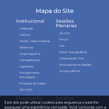
Mapa do Site
Institucional
Sessões
Plenárias
Colegiado
Ao Vivo
História
Pauta
Missão, Visão e Valores
Ata
Relatorias
Notas Taquigráficas
Organograma
Sustentação Oral
Competências
Acompanhe as Sessões
Legislação
Jurisprudência
Planejamento
Estratégico
Proteção de Dados
ISO 9001
Fiscalização
Serviços
Este site pode utilizar cookies para segurança e para lhe
Relatórios anuais de
Carta de Serviços ao
assegurar uma experiência otimizada. Você concorda com a