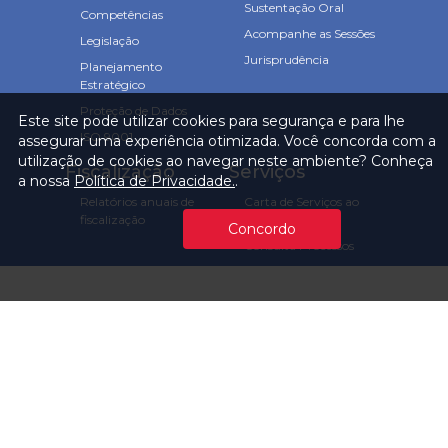
Sustentação Oral
Competências
Acompanhe as Sessões
Legislação
Jurisprudência
Planejamento
Estratégico
Proteção de Dados
Este site pode utilizar cookies para segurança e para lhe
ISO 9001
assegurar uma experiência otimizada. Você concorda com a
utilização de cookies ao navegar neste ambiente? Conheça
Fiscalização
Serviços
a nossa
Política de Privacidade.
.
Relatórios anuais de
Carta de Serviços ao
fiscalização
Usuário
Concordo
Consulta Processos
Prazos Processuais
Protocolo Eletrônico
Cartório
Emissão de Certidões /
Atestados
Ofícios e Intimações
Multas e
Procedimentos