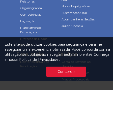
Relatorias
Notas Taquigráficas
Organograma
Sustentação Oral
Competências
Acompanhe as Sessões
Legislação
Jurisprudência
Planejamento
Estratégico
Proteção de Dados
Este site pode utilizar cookies para segurança e para lhe
ISO 9001
assegurar uma experiência otimizada. Você concorda com a
Fiscalização
Serviços
utilização de cookies ao navegar neste ambiente? Conheça
a nossa
Política de Privacidade.
.
Relatórios anuais de
Carta de Serviços ao
fiscalização
Usuário
Concordo
Consulta Processos
Prazos Processuais
Protocolo Eletrônico
Cartório
Emissão de Certidões /
Atestados
Ofícios e Intimações