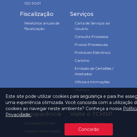
ISO 9001
Fiscalização
Serviços
Relatórios anuais de
Carta de Serviços ao
fiscalização
Usuário
Consulta Processos
Prazos Processuais
Protocolo Eletrônico
Cartório
Emissão de Certidões /
Atestados
Ofícios e Intimações
Multas e
Procedimentos
Este site pode utilizar cookies para segurança e para lhe asse
uma experiência otimizada. Você concorda com a utilização 
Ouvidoria
cookies ao navegar neste ambiente? Conheça a nossa
Políti
Transparência
Visite o TCMSP
Privacidade.
.
Licitações TCMSP
Agende sua Visita
Concordo
Acesso à Informação