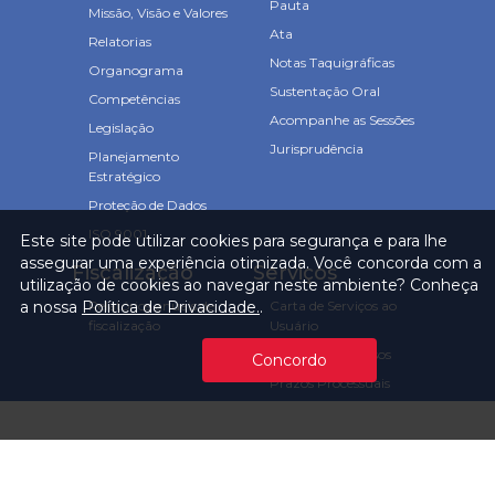
Pauta
Missão, Visão e Valores
Ata
Relatorias
Notas Taquigráficas
Organograma
Sustentação Oral
Competências
Acompanhe as Sessões
Legislação
Jurisprudência
Planejamento
Estratégico
Proteção de Dados
ISO 9001
Este site pode utilizar cookies para segurança e para lhe
assegurar uma experiência otimizada. Você concorda com a
Fiscalização
Serviços
utilização de cookies ao navegar neste ambiente? Conheça
a nossa
Política de Privacidade.
.
Relatórios anuais de
Carta de Serviços ao
fiscalização
Usuário
Consulta Processos
Concordo
Prazos Processuais
Protocolo Eletrônico
Cartório
Emissão de Certidões /
Atestados