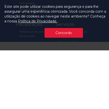
Estratégico
Este site pode utilizar cookies para segurança e para lhe
Proteção de Dados
assegurar uma experiência otimizada. Você concorda com a
ISO 9001
utilização de cookies ao navegar neste ambiente? Conheça
a nossa
Política de Privacidade.
.
Fiscalização
Serviços
Relatórios anuais de
Carta de Serviços ao
Concordo
fiscalização
Usuário
Consulta Processos
Prazos Processuais
Protocolo Eletrônico
Cartório
Emissão de Certidões /
Atestados
Ofícios e Intimações
Multas e
Procedimentos
Ouvidoria
Transparência
Visite o TCMSP