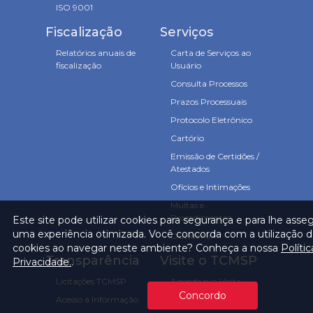
ISO 9001
Fiscalização
Serviços
Relatórios anuais de
Carta de Serviços ao
fiscalização
Usuário
Consulta Processos
Prazos Processuais
Protocolo Eletrônico
Cartório
Emissão de Certidões /
Atestados
Ofícios e Intimações
Multas e
Procedimentos
Este site pode utilizar cookies para segurança e para lhe asse
uma experiência otimizada. Você concorda com a utilização 
Ouvidoria
cookies ao navegar neste ambiente? Conheça a nossa
Políti
Transparência
Visite o TCMSP
Privacidade.
.
Licitações TCMSP
Agende sua Visita
Concordo
Acesso à Informação