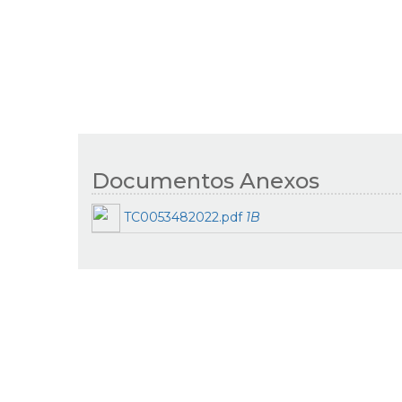
Documentos Anexos
TC0053482022.pdf
1B