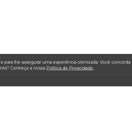
ça e para lhe assegurar uma experiência otimizada. Você concord
iente? Conheça a nossa
Política de Privacidade.
.
Mapa do Site
ão
Serviços
Transparência
Visit
ais de
Carta de Serviços ao
Licitações TCMSP
Agende