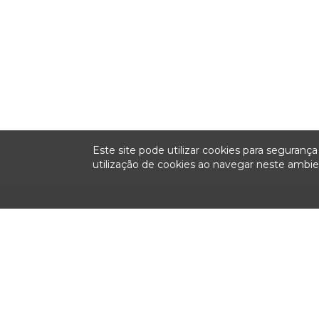
Este site pode utilizar cookies para seguran
utilização de cookies ao navegar neste amb
Institucional
Sessões
Fiscalizaç
Plenárias
Colegiado
Relatórios anu