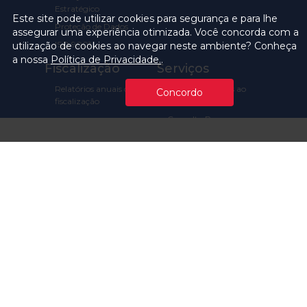
Estratégico
Este site pode utilizar cookies para segurança e para lhe
Proteção de Dados
assegurar uma experiência otimizada. Você concorda com a
ISO 9001
utilização de cookies ao navegar neste ambiente? Conheça
a nossa
Política de Privacidade.
.
Fiscalização
Serviços
Relatórios anuais de
Carta de Serviços ao
Concordo
fiscalização
Usuário
Consulta Processos
Prazos Processuais
Protocolo Eletrônico
Cartório
Emissão de Certidões /
Atestados
Ofícios e Intimações
Multas e
Procedimentos
Ouvidoria
Transparência
Visite o TCMSP