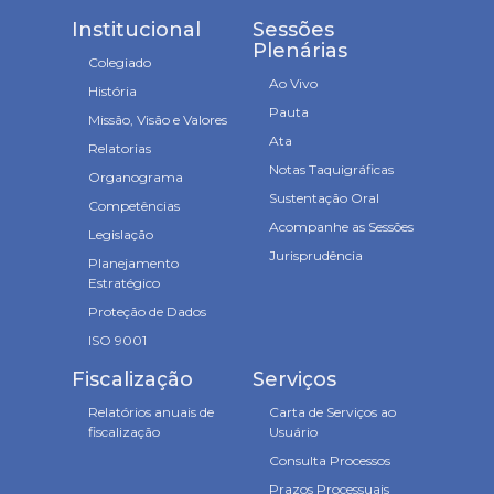
Institucional
Sessões
Plenárias
Colegiado
Ao Vivo
História
Pauta
Missão, Visão e Valores
Ata
Relatorias
Notas Taquigráficas
Organograma
Sustentação Oral
Competências
Acompanhe as Sessões
Legislação
Jurisprudência
Planejamento
Estratégico
Proteção de Dados
ISO 9001
Fiscalização
Serviços
Relatórios anuais de
Carta de Serviços ao
fiscalização
Usuário
Consulta Processos
Prazos Processuais