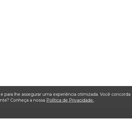
ça e para lhe assegurar uma experiência otimizada. Você concord
iente? Conheça a nossa
Política de Privacidade.
.