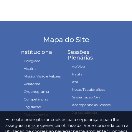
Mapa do Site
Institucional
Sessões
Plenárias
Colegiado
Ao Vivo
História
Pauta
Missão, Visão e Valores
Ata
Relatorias
Notas Taquigráficas
Organograma
Sustentação Oral
Competências
Acompanhe as Sessões
Legislação
Jurisprudência
Planejamento
Este site pode utilizar cookies para segurança e para lhe
Estratégico
assegurar uma experiência otimizada. Você concorda com a
Proteção de Dados
utilização de cookies ao navegar neste ambiente? Conheça