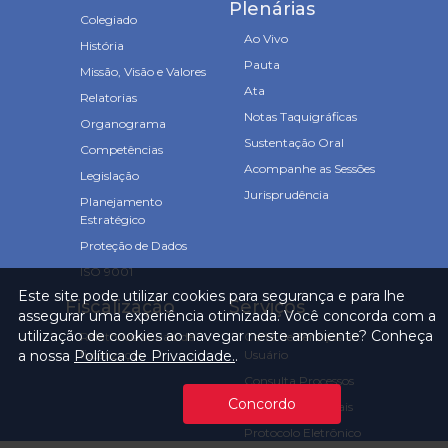
Plenárias
Colegiado
Ao Vivo
História
Pauta
Missão, Visão e Valores
Ata
Relatorias
Notas Taquigráficas
Organograma
Sustentação Oral
Competências
Acompanhe as Sessões
Legislação
Jurisprudência
Planejamento
Estratégico
Proteção de Dados
ISO 9001
Este site pode utilizar cookies para segurança e para lhe
Fiscalização
Serviços
assegurar uma experiência otimizada. Você concorda com a
utilização de cookies ao navegar neste ambiente? Conheça
Relatórios anuais de
Carta de Serviços ao
a nossa
Política de Privacidade.
.
fiscalização
Usuário
Consulta Processos
Concordo
Prazos Processuais
Protocolo Eletrônico