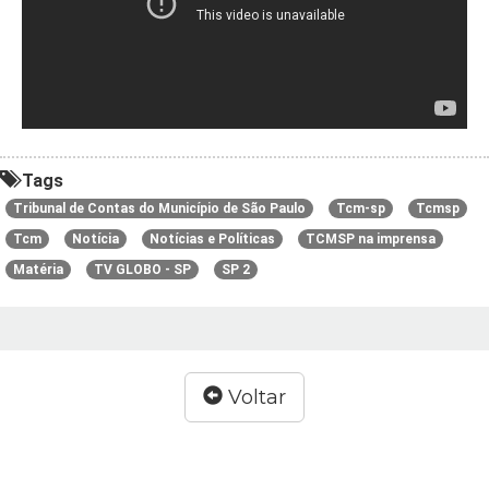
Tags
Tribunal de Contas do Município de São Paulo
Tcm-sp
Tcmsp
Tcm
Notícia
Notícias e Políticas
TCMSP na imprensa
Matéria
TV GLOBO - SP
SP 2
Voltar