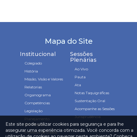
Mapa do Site
Institucional
Sessões
Plenárias
Colegiado
Ao Vivo
História
Pauta
Missão, Visão e Valores
Ata
Relatorias
Notas Taquigráficas
Organograma
Sustentação Oral
Competências
Acompanhe as Sessões
Legislação
Jurisprudência
Planejamento
Este site pode utilizar cookies para segurança e para lhe
Estratégico
assegurar uma experiência otimizada. Você concorda com a
Proteção de Dados
utilização de cookies ao navegar neste ambiente? Conheça