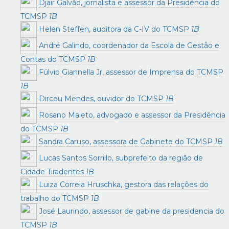
Djair Galvão, jornalista e assessor da Presidência do
TCMSP
1B
Helen Steffen, auditora da C-IV do TCMSP
1B
André Galindo, coordenador da Escola de Gestão e
Contas do TCMSP
1B
Fúlvio Giannella Jr, assessor de Imprensa do TCMSP
1B
Dirceu Mendes, ouvidor do TCMSP
1B
Rosano Maieto, advogado e assessor da Presidência
do TCMSP
1B
Sandra Caruso, assessora de Gabinete do TCMSP
1B
Lucas Santos Sorrillo, subprefeito da região de
Cidade Tiradentes
1B
Luiza Correia Hruschka, gestora das relações do
trabalho do TCMSP
1B
José Laurindo, assessor de gabine da presidencia do
TCMSP
1B