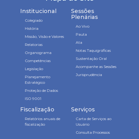
Institucional
Sessões
Plenárias
Colegiado
Ao Vivo
História
Pauta
Missão, Visão e Valores
Ata
Relatorias
Notas Taquigráficas
Organograma
Sustentação Oral
Competências
Acompanhe as Sessões
Legislação
Jurisprudência
Planejamento
Estratégico
Proteção de Dados
ISO 9001
Fiscalização
Serviços
Relatórios anuais de
Carta de Serviços ao
fiscalização
Usuário
Consulta Processos