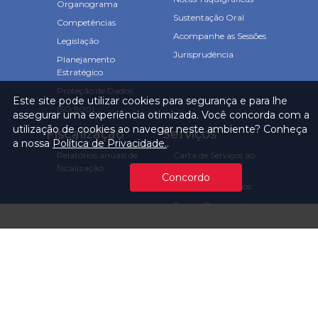
Organograma
Sustentação Oral
Competências
Acompanhe as Sessões
Legislação
Jurisprudência
Planejamento
Estratégico
Proteção de Dados
Este site pode utilizar cookies para segurança e para lhe
ISO 9001
assegurar uma experiência otimizada. Você concorda com a
utilização de cookies ao navegar neste ambiente? Conheça
Fiscalização
Serviços
a nossa
Política de Privacidade.
.
Relatórios anuais de
Carta de Serviços ao
fiscalização
Usuário
Concordo
Consulta Processos
Prazos Processuais
Protocolo Eletrônico
Cartório
Emissão de Certidões /
Atestados
Ofícios e Intimações
Multas e