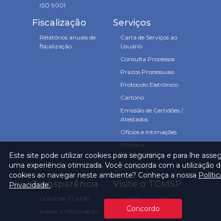
ISO 9001
Fiscalização
Serviços
Relatórios anuais de
Carta de Serviços ao
fiscalização
Usuário
Consulta Processos
Prazos Processuais
Protocolo Eletrônico
Cartório
Emissão de Certidões /
Atestados
Ofícios e Intimações
Multas e
Procedimentos
Este site pode utilizar cookies para segurança e para lhe asse
uma experiência otimizada. Você concorda com a utilização 
Ouvidoria
cookies ao navegar neste ambiente? Conheça a nossa
Políti
Transparência
Visite o TCMSP
Privacidade.
.
Licitações TCMSP
Agende sua Visita
Concordo
Acesso à Informação