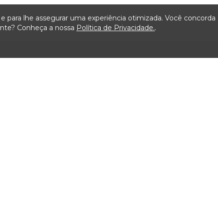
ça e para lhe assegurar uma experiência otimizada. Você concord
iente? Conheça a nossa
Política de Privacidade.
.
Mapa do Site
ão
Serviços
Transparência
Visit
ais de
Carta de Serviços ao
Licitações TCMSP
Agende
Usuário
Acesso à Informação
Consulta Processos
Solicitação de dados
Prazos Processuais
Contrato e Afins
Protocolo Eletrônico
Execução
Cartório
Orçamentária e
Financeira
Emissão de Certidões /
Atestados
Servidores