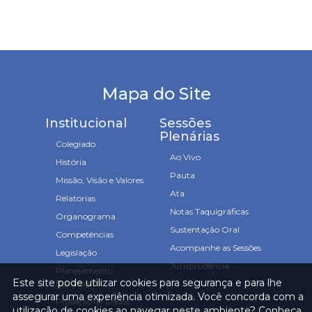
Mapa do Site
Institucional
Sessões
Plenárias
Colegiado
Ao Vivo
História
Pauta
Missão, Visão e Valores
Ata
Relatorias
Notas Taquigráficas
Organograma
Sustentação Oral
Competências
Acompanhe as Sessões
Legislação
Jurisprudência
Planejamento
Este site pode utilizar cookies para segurança e para lhe
Estratégico
assegurar uma experiência otimizada. Você concorda com a
Proteção de Dados
utilização de cookies ao navegar neste ambiente? Conheça