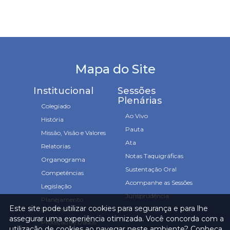
Mapa do Site
Institucional
Sessões
Plenárias
Colegiado
Ao Vivo
História
Pauta
Missão, Visão e Valores
Ata
Relatorias
Notas Taquigráficas
Organograma
Sustentação Oral
Competências
Acompanhe as Sessões
Legislação
Jurisprudência
Planejamento
Este site pode utilizar cookies para segurança e para lhe
Estratégico
assegurar uma experiência otimizada. Você concorda com a
Proteção de Dados
utilização de cookies ao navegar neste ambiente? Conheça