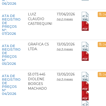
Nº:
06/2026
LUIZ
17/06/2026
De
ATA DE
CLAUDIO
REGISTRO
há 2 meses
DE
CASTREQUINI
PREÇOS
Nº:
07/2026
GRAFICA CS
13/05/2026
De
ATA DE
LTDA.
REGISTRO
há 3 meses
DE
PREÇOS
Nº
05/2026
53.073.445
13/05/2026
De
ATA DE
DIOLENE
REGISTRO
há 3 meses
DE
BORGES
PREÇOS
MACHADO
Nº
04/2026