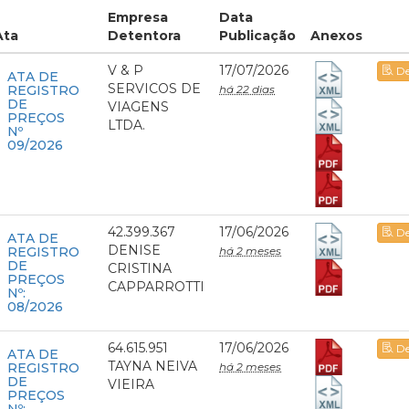
Empresa
Data
Ata
Detentora
Publicação
Anexos
V & P
17/07/2026
De
ATA DE
SERVICOS DE
REGISTRO
há 22 dias
DE
VIAGENS
PREÇOS
LTDA.
Nº
09/2026
42.399.367
17/06/2026
De
ATA DE
DENISE
REGISTRO
há 2 meses
DE
CRISTINA
PREÇOS
CAPPARROTTI
Nº:
08/2026
64.615.951
17/06/2026
De
ATA DE
TAYNA NEIVA
REGISTRO
há 2 meses
DE
VIEIRA
PREÇOS