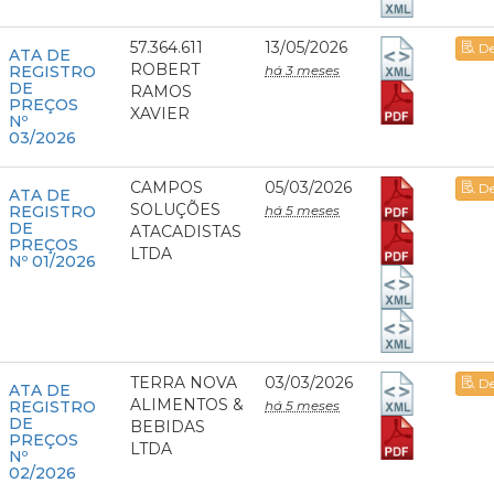
57.364.611
13/05/2026
De
ATA DE
ROBERT
REGISTRO
há 3 meses
DE
RAMOS
PREÇOS
XAVIER
Nº
03/2026
CAMPOS
05/03/2026
De
ATA DE
SOLUÇÕES
REGISTRO
há 5 meses
DE
ATACADISTAS
PREÇOS
LTDA
Nº 01/2026
TERRA NOVA
03/03/2026
De
ATA DE
ALIMENTOS &
REGISTRO
há 5 meses
DE
BEBIDAS
PREÇOS
LTDA
Nº
02/2026