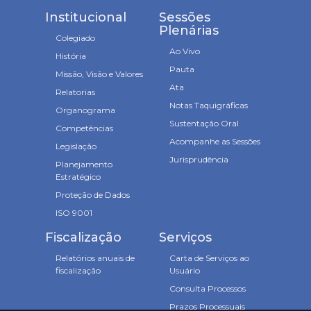
Institucional
Sessões
Plenárias
Colegiado
Ao Vivo
História
Pauta
Missão, Visão e Valores
Ata
Relatorias
Notas Taquigráficas
Organograma
Sustentação Oral
Competências
Acompanhe as Sessões
Legislação
Jurisprudência
Planejamento
Estratégico
Proteção de Dados
ISO 9001
Fiscalização
Serviços
Relatórios anuais de
Carta de Serviços ao
fiscalização
Usuário
Consulta Processos
Prazos Processuais