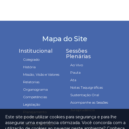
Mapa do Site
Institucional
Sessões
Plenárias
Colegiado
Ao Vivo
História
Pauta
Missão, Visão e Valores
Ata
Relatorias
Notas Taquigráficas
Organograma
Sustentação Oral
Competências
Acompanhe as Sessões
Legislação
Jurisprudência
Planejamento
Este site pode utilizar cookies para segurança e para lhe
Estratégico
assegurar uma experiência otimizada. Você concorda com a
Proteção de Dados
utilização de cookies ao navegar neste ambiente? Conheça