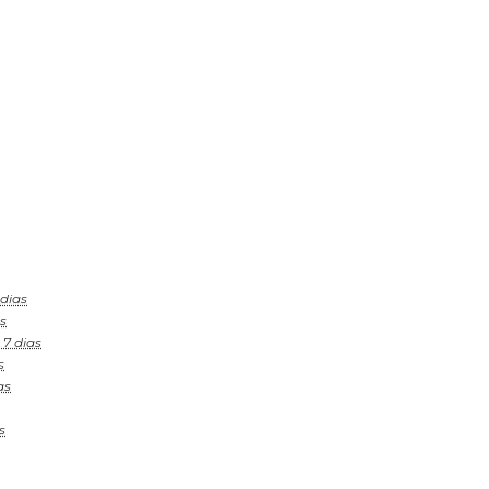
 dias
s
 7 dias
s
as
s