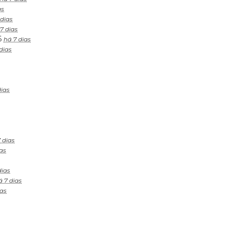
as
 dias
7 dias
6
há 7 dias
dias
dias
 dias
as
dias
á 7 dias
ias