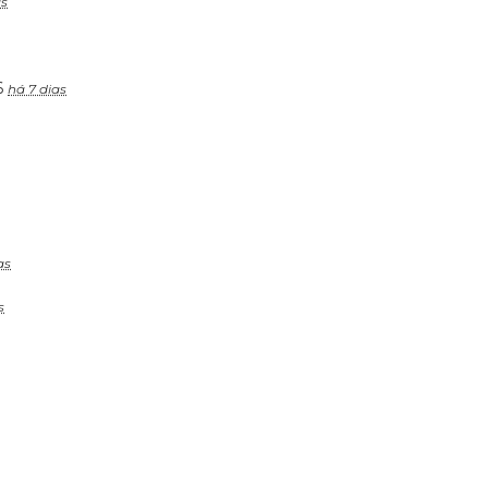
as
6
há 7 dias
as
s