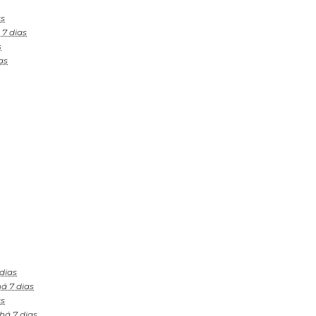
as
 7 dias
s
as
dias
á 7 dias
as
há 7 dias