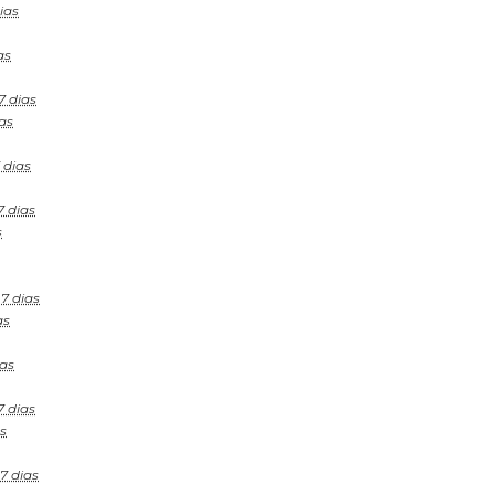
ias
as
7 dias
as
 dias
7 dias
s
7 dias
as
ias
7 dias
s
7 dias