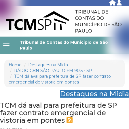
TRIBUNAL DE
CONTAS DO
MUNICÍPIO DE SÃO
PAULO
Tribunal de Contas do Município de São
Paulo
Home
Destaques na Mídia
RÁDIO CBN SÃO PAULO FM 90,5 - SP
TCM dá aval para prefeitura de SP fazer contrato
emergencial de vistoria em pontes
Destaques na Mídia
TCM dá aval para prefeitura de SP
fazer contrato emergencial de
vistoria em pontes