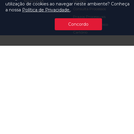
fiscalização
Usuário
utilização de cookies ao navegar neste ambiente? Conheça
Consulta Processos
a nossa
Política de Privacidade.
.
Prazos Processuais
Concordo
Protocolo Eletrônico
Cartório
Emissão de Certidões /
Atestados
Ofícios e Intimações
Multas e
Procedimentos
Ouvidoria
Transparência
Visite o TCMSP
Licitações TCMSP
Agende sua Visita
Acesso à Informação
Solicitação de dados
Contrato e Afins
Execução
Orçamentária e