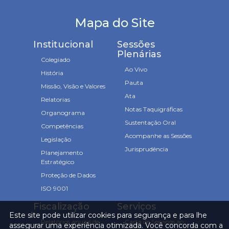
Mapa do Site
Institucional
Sessões
Plenárias
Colegiado
Ao Vivo
História
Pauta
Missão, Visão e Valores
Ata
Relatorias
Notas Taquigráficas
Organograma
Sustentação Oral
Competências
Acompanhe as Sessões
Legislação
Jurisprudência
Planejamento
Estratégico
Proteção de Dados
ISO 9001
Fiscalização
Serviços
Este site pode utilizar cookies para segurança e para lhe
Relatórios anuais de
Carta de Serviços ao
assegurar uma experiência otimizada. Você concorda com a