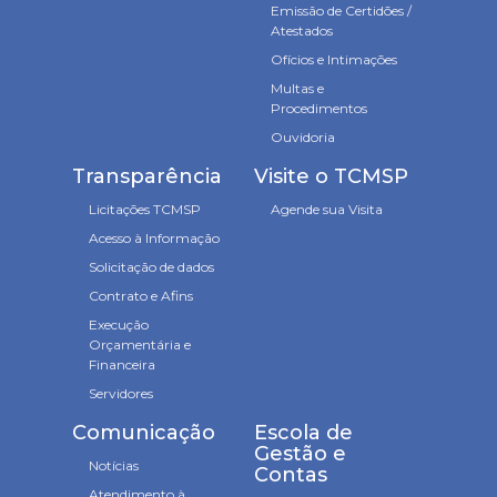
Emissão de Certidões /
Atestados
Ofícios e Intimações
Multas e
Procedimentos
Ouvidoria
Transparência
Visite o TCMSP
Licitações TCMSP
Agende sua Visita
Acesso à Informação
Solicitação de dados
Contrato e Afins
Execução
Orçamentária e
Financeira
Servidores
Comunicação
Escola de
Gestão e
Notícias
Contas
Atendimento à