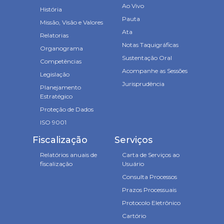
Ao Vivo
História
Pauta
Missão, Visão e Valores
Ata
Relatorias
Notas Taquigráficas
Organograma
Sustentação Oral
Competências
Acompanhe as Sessões
Legislação
Jurisprudência
Planejamento
Estratégico
Proteção de Dados
ISO 9001
Fiscalização
Serviços
Relatórios anuais de
Carta de Serviços ao
fiscalização
Usuário
Consulta Processos
Prazos Processuais
Protocolo Eletrônico
Cartório