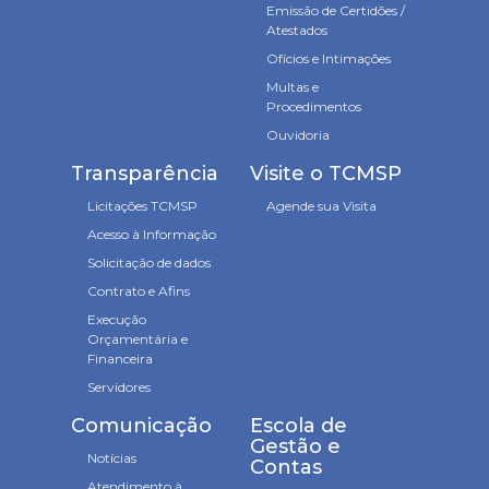
Emissão de Certidões /
Atestados
Ofícios e Intimações
Multas e
Procedimentos
Ouvidoria
Transparência
Visite o TCMSP
Licitações TCMSP
Agende sua Visita
Acesso à Informação
Solicitação de dados
Contrato e Afins
Execução
Orçamentária e
Financeira
Servidores
Comunicação
Escola de
Gestão e
Notícias
Contas
Atendimento à