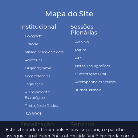
Mapa do Site
Institucional
Sessões
Plenárias
Colegiado
Ao Vivo
História
Pauta
Missão, Visão e Valores
Ata
Relatorias
Notas Taquigráficas
Organograma
Sustentação Oral
Competências
Acompanhe as Sessões
Legislação
Jurisprudência
Planejamento
Estratégico
Proteção de Dados
ISO 9001
Fiscalização
Serviços
Este site pode utilizar cookies para segurança e para lhe
Relatórios anuais de
Carta de Serviços ao
assegurar uma experiência otimizada. Você concorda com a