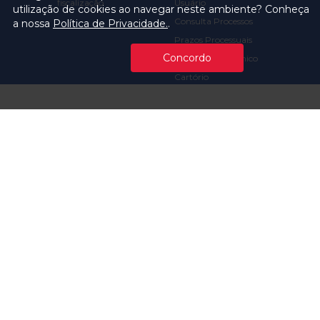
fiscalização
Usuário
utilização de cookies ao navegar neste ambiente? Conheça
Consulta Processos
a nossa
Política de Privacidade.
.
Prazos Processuais
Concordo
Protocolo Eletrônico
Cartório
Emissão de Certidões /
Atestados
Ofícios e Intimações
Multas e
Procedimentos
Ouvidoria
Transparência
Visite o TCMSP
Licitações TCMSP
Agende sua Visita
Acesso à Informação
Solicitação de dados
Contrato e Afins
Execução
Orçamentária e