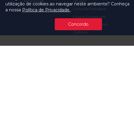
fiscalização
Usuário
utilização de cookies ao navegar neste ambiente? Conheça
Consulta Processos
a nossa
Política de Privacidade.
.
Prazos Processuais
Concordo
Protocolo Eletrônico
Cartório
Emissão de Certidões /
Atestados
Ofícios e Intimações
Multas e
Procedimentos
Ouvidoria
Transparência
Visite o TCMSP
Licitações TCMSP
Agende sua Visita
Acesso à Informação
Solicitação de dados
Contrato e Afins
Execução
Orçamentária e