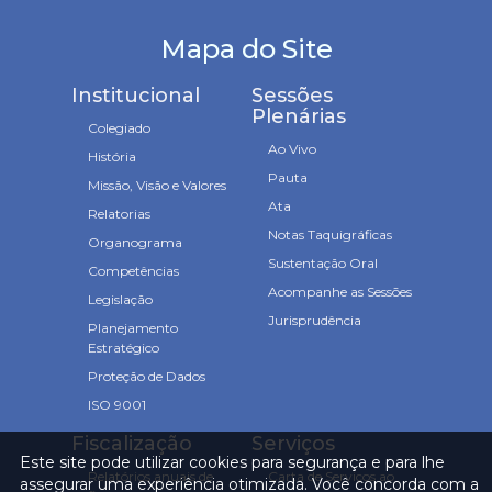
Mapa do Site
Institucional
Sessões
Plenárias
Colegiado
Ao Vivo
História
Pauta
Missão, Visão e Valores
Ata
Relatorias
Notas Taquigráficas
Organograma
Sustentação Oral
Competências
Acompanhe as Sessões
Legislação
Jurisprudência
Planejamento
Estratégico
Proteção de Dados
ISO 9001
Fiscalização
Serviços
Este site pode utilizar cookies para segurança e para lhe
Relatórios anuais de
Carta de Serviços ao
assegurar uma experiência otimizada. Você concorda com a