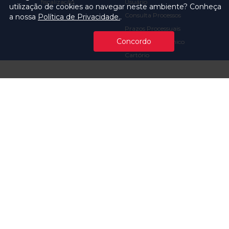
fiscalização
Usuário
utilização de cookies ao navegar neste ambiente? Conheça
Consulta Processos
a nossa
Política de Privacidade.
.
Prazos Processuais
Concordo
Protocolo Eletrônico
Cartório
Emissão de Certidões /
Atestados
Ofícios e Intimações
Multas e
Procedimentos
Ouvidoria
Transparência
Visite o TCMSP
Licitações TCMSP
Agende sua Visita
Acesso à Informação
Solicitação de dados
Contrato e Afins
Execução
Orçamentária e