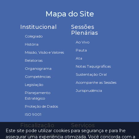
Mapa do Site
Institucional
Sessões
Plenárias
Colegiado
Ao Vivo
História
Pauta
Missão, Visão e Valores
Ata
Relatorias
Notas Taquigráficas
Organograma
Sustentação Oral
Competências
Acompanhe as Sessões
Legislação
Jurisprudência
Planejamento
Estratégico
Proteção de Dados
ISO 9001
Fiscalização
Serviços
Este site pode utilizar cookies para segurança e para lhe
Relatórios anuais de
Carta de Serviços ao
assegurar uma experiência otimizada. Você concorda com a