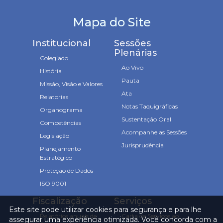
Mapa do Site
Institucional
Sessões
Plenárias
Colegiado
Ao Vivo
História
Pauta
Missão, Visão e Valores
Ata
Relatorias
Notas Taquigráficas
Organograma
Sustentação Oral
Competências
Acompanhe as Sessões
Legislação
Jurisprudência
Planejamento
Estratégico
Proteção de Dados
ISO 9001
Fiscalização
Serviços
Este site pode utilizar cookies para segurança e para lhe
Relatórios anuais de
Carta de Serviços ao
assegurar uma experiência otimizada. Você concorda com a