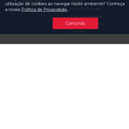
fiscalização
Usuário
utilização de cookies ao navegar neste ambiente? Conheça
Consulta Processos
a nossa
Política de Privacidade.
.
Prazos Processuais
Concordo
Protocolo Eletrônico
Cartório
Emissão de Certidões /
Atestados
Ofícios e Intimações
Multas e
Procedimentos
Ouvidoria
Transparência
Visite o TCMSP
Licitações TCMSP
Agende sua Visita
Acesso à Informação
Solicitação de dados
Contrato e Afins
Execução
Orçamentária e