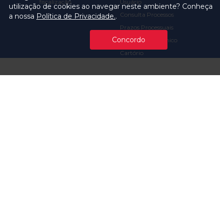
fiscalização
Usuário
utilização de cookies ao navegar neste ambiente? Conheça
Consulta Processos
a nossa
Política de Privacidade.
.
Prazos Processuais
Concordo
Protocolo Eletrônico
Cartório
Emissão de Certidões /
Atestados
Ofícios e Intimações
Multas e
Procedimentos
Ouvidoria
Transparência
Visite o TCMSP
Licitações TCMSP
Agende sua Visita
Acesso à Informação
Solicitação de dados
Contrato e Afins
Execução
Orçamentária e