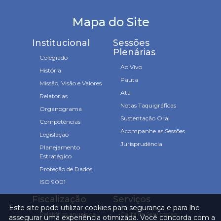
Mapa do Site
Institucional
Sessões
Plenárias
Colegiado
Ao Vivo
História
Pauta
Missão, Visão e Valores
Ata
Relatorias
Notas Taquigráficas
Organograma
Sustentação Oral
Competências
Acompanhe as Sessões
Legislação
Jurisprudência
Planejamento
Estratégico
Proteção de Dados
ISO 9001
Fiscalização
Serviços
Este site pode utilizar cookies para segurança e para lhe
Relatórios anuais de
Carta de Serviços ao
assegurar uma experiência otimizada. Você concorda com a